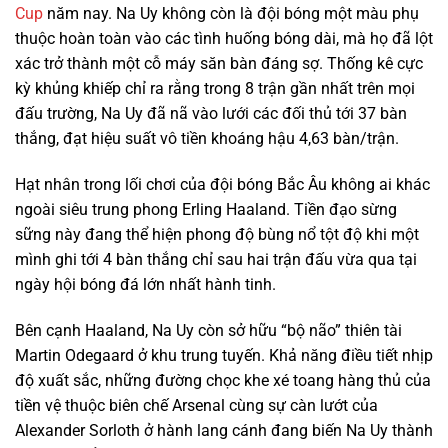
Cup
năm nay. Na Uy không còn là đội bóng một màu phụ
thuộc hoàn toàn vào các tình huống bóng dài, mà họ đã lột
xác trở thành một cỗ máy săn bàn đáng sợ. Thống kê cực
kỳ khủng khiếp chỉ ra rằng trong 8 trận gần nhất trên mọi
đấu trường, Na Uy đã nã vào lưới các đối thủ tới 37 bàn
thắng, đạt hiệu suất vô tiền khoáng hậu 4,63 bàn/trận.
Hạt nhân trong lối chơi của đội bóng Bắc Âu không ai khác
ngoài siêu trung phong Erling Haaland. Tiền đạo sừng
sững này đang thể hiện phong độ bùng nổ tột độ khi một
mình ghi tới 4 bàn thắng chỉ sau hai trận đấu vừa qua tại
ngày hội bóng đá lớn nhất hành tinh.
Bên cạnh Haaland, Na Uy còn sở hữu “bộ não” thiên tài
Martin Odegaard ở khu trung tuyến. Khả năng điều tiết nhịp
độ xuất sắc, những đường chọc khe xé toang hàng thủ của
tiền vệ thuộc biên chế Arsenal cùng sự càn lướt của
Alexander Sorloth ở hành lang cánh đang biến Na Uy thành