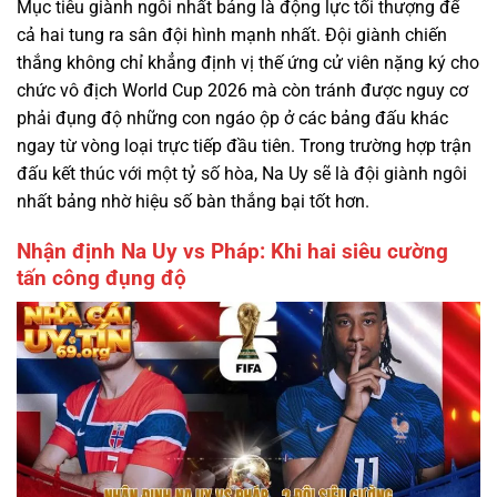
Mục tiêu giành ngôi nhất bảng là động lực tối thượng để
cả hai tung ra sân đội hình mạnh nhất. Đội giành chiến
thắng không chỉ khẳng định vị thế ứng cử viên nặng ký cho
chức vô địch World Cup 2026 mà còn tránh được nguy cơ
phải đụng độ những con ngáo ộp ở các bảng đấu khác
ngay từ vòng loại trực tiếp đầu tiên. Trong trường hợp trận
đấu kết thúc với một tỷ số hòa, Na Uy sẽ là đội giành ngôi
nhất bảng nhờ hiệu số bàn thắng bại tốt hơn.
Nhận định Na Uy vs Pháp: Khi hai siêu cường
tấn công đụng độ