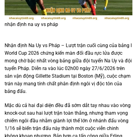
nhận định na uy vs pháp
Nhận định Na Uy vs Pháp – Lượt trận cuối cùng của bảng I
World Cup 2026 chứng kiến màn đối đầu rực lửa được
mong chờ bậc nhất vòng bảng giữa đội tuyển Na Uy và đội
tuyển Pháp. Diễn ra vào lúc 02h00 ngày 27/6/2026 trên
sân vận động Gillette Stadium tại Boston (Mỹ), cuộc chạm
trán này mang tính chất phân định ngôi vị độc tôn của
bảng đấu.
Mặc dù cả hai đại diện đều đã sớm dắt tay nhau vào vòng
knock-out sau hai lượt trận toàn thắng, nhưng tham vọng
chiếm ngôi đầu nhằm giành lợi thế lớn ở nhánh đấu vòng
1/16 sẽ biến trận đấu này thành một cuộc viễn chinh
không khoan nhượng. Bản hợp ca tấn công giữa Erling