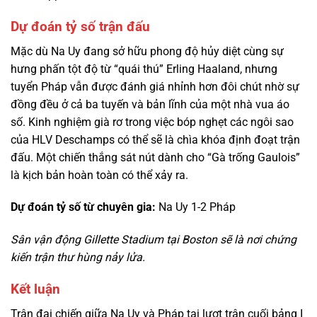
Dự đoán tỷ số trận đấu
Mặc dù Na Uy đang sở hữu phong độ hủy diệt cùng sự
hưng phấn tột độ từ “quái thú” Erling Haaland, nhưng
tuyển Pháp vẫn được đánh giá nhỉnh hơn đôi chút nhờ sự
đồng đều ở cả ba tuyến và bản lĩnh của một nhà vua áo
số. Kinh nghiệm già rơ trong việc bóp nghẹt các ngôi sao
của HLV Deschamps có thể sẽ là chìa khóa định đoạt trận
đấu. Một chiến thắng sát nút dành cho “Gà trống Gaulois”
là kịch bản hoàn toàn có thể xảy ra.
Dự đoán tỷ số từ chuyên gia:
Na Uy 1-2 Pháp
Sân vận động Gillette Stadium tại Boston sẽ là nơi chứng
kiến trận thư hùng nảy lửa.
Kết luận
Trận đại chiến giữa Na Uy và Pháp tại lượt trận cuối bảng I