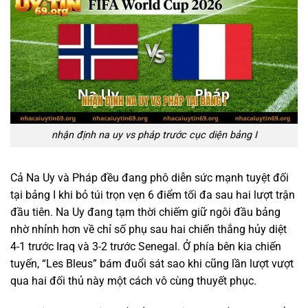
nhận định na uy vs pháp trước cục diện bảng I
Cả Na Uy và Pháp đều đang phô diễn sức mạnh tuyệt đối
tại bảng I khi bỏ túi trọn vẹn 6 điểm tối đa sau hai lượt trận
đầu tiên. Na Uy đang tạm thời chiếm giữ ngôi đầu bảng
nhờ nhỉnh hơn về chỉ số phụ sau hai chiến thắng hủy diệt
4-1 trước Iraq và 3-2 trước Senegal. Ở phía bên kia chiến
tuyến, “Les Bleus” bám đuổi sát sao khi cũng lần lượt vượt
qua hai đối thủ này một cách vô cùng thuyết phục.