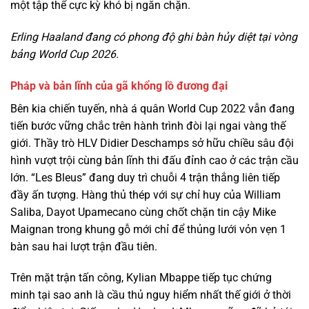
một tập thể cực kỳ khó bị ngăn chặn.
Erling Haaland đang có phong độ ghi bàn hủy diệt tại vòng
bảng World Cup 2026.
Pháp và bản lĩnh của gã khổng lồ đương đại
Bên kia chiến tuyến, nhà á quân World Cup 2022 vẫn đang
tiến bước vững chắc trên hành trình đòi lại ngai vàng thế
giới. Thầy trò HLV Didier Deschamps sở hữu chiều sâu đội
hình vượt trội cùng bản lĩnh thi đấu đỉnh cao ở các trận cầu
lớn. “Les Bleus” đang duy trì chuỗi 4 trận thắng liên tiếp
đầy ấn tượng. Hàng thủ thép với sự chỉ huy của William
Saliba, Dayot Upamecano cùng chốt chặn tin cậy Mike
Maignan trong khung gỗ mới chỉ để thủng lưới vỏn vẹn 1
bàn sau hai lượt trận đầu tiên.
Trên mặt trận tấn công, Kylian Mbappe tiếp tục chứng
minh tại sao anh là cầu thủ nguy hiểm nhất thế giới ở thời