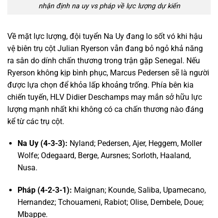
nhận định na uy vs pháp về lực lượng dự kiến
Về mặt lực lượng, đội tuyển Na Uy đang lo sốt vó khi hậu
vệ biên trụ cột Julian Ryerson vẫn đang bỏ ngỏ khả năng
ra sân do dính chấn thương trong trận gặp Senegal. Nếu
Ryerson không kịp bình phục, Marcus Pedersen sẽ là người
được lựa chọn để khỏa lấp khoảng trống. Phía bên kia
chiến tuyến, HLV Didier Deschamps may mắn sở hữu lực
lượng mạnh nhất khi không có ca chấn thương nào đáng
kể từ các trụ cột.
Na Uy (4-3-3):
Nyland; Pedersen, Ajer, Heggem, Moller
Wolfe; Odegaard, Berge, Aursnes; Sorloth, Haaland,
Nusa.
Pháp (4-2-3-1):
Maignan; Kounde, Saliba, Upamecano,
Hernandez; Tchouameni, Rabiot; Olise, Dembele, Doue;
Mbappe.