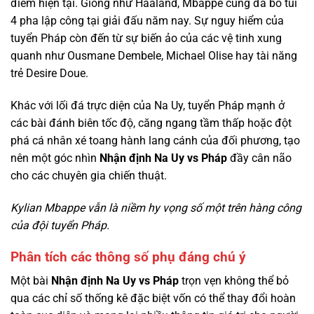
điểm hiện tại. Giống như Haaland, Mbappe cũng đã bỏ túi
4 pha lập công tại giải đấu năm nay. Sự nguy hiểm của
tuyển Pháp còn đến từ sự biến ảo của các vệ tinh xung
quanh như Ousmane Dembele, Michael Olise hay tài năng
trẻ Desire Doue.
Khác với lối đá trực diện của Na Uy, tuyển Pháp mạnh ở
các bài đánh biên tốc độ, căng ngang tầm thấp hoặc đột
phá cá nhân xé toang hành lang cánh của đối phương, tạo
nên một góc nhìn
Nhận định Na Uy vs Pháp
đầy cân não
cho các chuyên gia chiến thuật.
Kylian Mbappe vẫn là niềm hy vọng số một trên hàng công
của đội tuyển Pháp.
Phân tích các thông số phụ đáng chú ý
Một bài
Nhận định Na Uy vs Pháp
trọn vẹn không thể bỏ
qua các chỉ số thống kê đặc biệt vốn có thể thay đổi hoàn