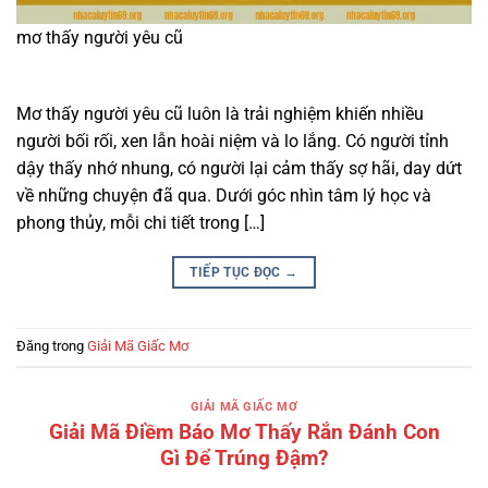
mơ thấy người yêu cũ
Mơ thấy người yêu cũ luôn là trải nghiệm khiến nhiều
người bối rối, xen lẫn hoài niệm và lo lắng. Có người tỉnh
dậy thấy nhớ nhung, có người lại cảm thấy sợ hãi, day dứt
về những chuyện đã qua. Dưới góc nhìn tâm lý học và
phong thủy, mỗi chi tiết trong […]
TIẾP TỤC ĐỌC
→
Đăng trong
Giải Mã Giấc Mơ
GIẢI MÃ GIẤC MƠ
Giải Mã Điềm Báo Mơ Thấy Rắn Đánh Con
Gì Để Trúng Đậm?