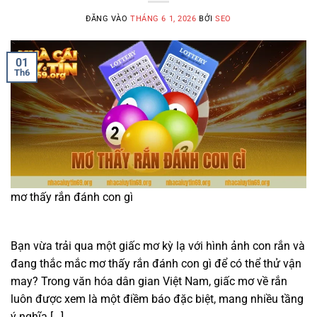
ĐĂNG VÀO
THÁNG 6 1, 2026
BỞI
SEO
01
Th6
mơ thấy rắn đánh con gì
Bạn vừa trải qua một giấc mơ kỳ lạ với hình ảnh con rắn và
đang thắc mắc mơ thấy rắn đánh con gì để có thể thử vận
may? Trong văn hóa dân gian Việt Nam, giấc mơ về rắn
luôn được xem là một điềm báo đặc biệt, mang nhiều tầng
ý nghĩa […]