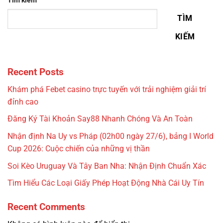
Tìm kiếm
TÌM
KIẾM
Recent Posts
Khám phá Febet casino trực tuyến với trải nghiệm giải trí
đỉnh cao
Đăng Ký Tài Khoản Say88 Nhanh Chóng Và An Toàn
Nhận định Na Uy vs Pháp (02h00 ngày 27/6), bảng I World
Cup 2026: Cuộc chiến của những vị thần
Soi Kèo Uruguay Và Tây Ban Nha: Nhận Định Chuẩn Xác
Tìm Hiểu Các Loại Giấy Phép Hoạt Động Nhà Cái Uy Tín
Recent Comments