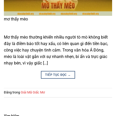
mơ thấy mèo
Mơ thấy mèo thường khiến nhiều người tò mò không biết
đây là điềm báo tốt hay xấu, có liên quan gì đến tiền bạc,
công việc hay chuyện tình cảm. Trong văn hóa Á Đông,
mèo là loài vật gắn với sự nhanh nhẹn, bí ẩn và trực giác
nhạy bén, vì vậy giấc […]
TIẾP TỤC ĐỌC
→
Đăng trong
Giải Mã Giấc Mơ