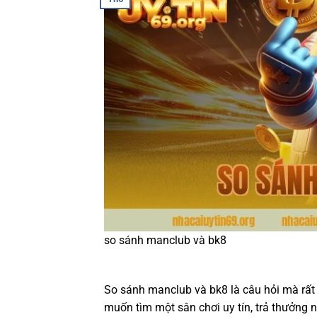
so sánh manclub và bk8
So sánh manclub và bk8 là câu hỏi mà rất 
muốn tìm một sân chơi uy tín, trả thưởng 