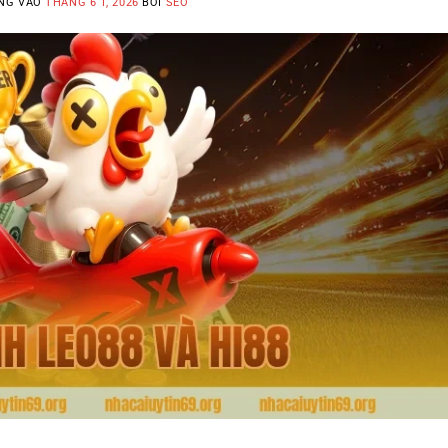
NG VÀO
THÁNG 6 1, 2026
BỞI
SEO