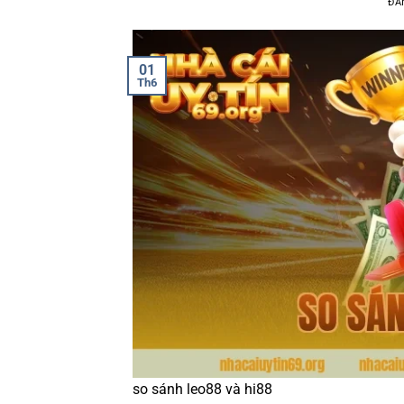
ĐĂ
01
Th6
so sánh leo88 và hi88