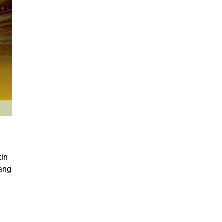
tín
tảng