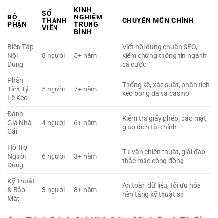
KINH
SỐ
BỘ
NGHIỆM
THÀNH
CHUYÊN MÔN CHÍNH
PHẬN
TRUNG
VIÊN
BÌNH
Biên Tập
Viết nội dung chuẩn SEO,
Nội
8 người
5+ năm
kiểm chứng thông tin ngành
Dung
cá cược
Phân
Thống kê, xác suất, phân tích
Tích Tỷ
5 người
7+ năm
kèo bóng đá và casino
Lệ Kèo
Đánh
Kiểm tra giấy phép, bảo mật,
Giá Nhà
4 người
6+ năm
giao dịch tài chính
Cái
Hỗ Trợ
Tư vấn chiến thuật, giải đáp
Người
6 người
3+ năm
thắc mắc cộng đồng
Dùng
Kỹ Thuật
An toàn dữ liệu, tối ưu hóa
& Bảo
3 người
8+ năm
nền tảng kỹ thuật số
Mật