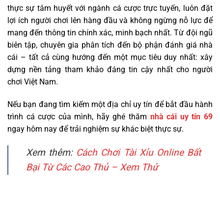
thực sự tâm huyết với ngành cá cược trực tuyến, luôn đặt
lợi ích người chơi lên hàng đầu và không ngừng nỗ lực để
mang đến thông tin chính xác, minh bạch nhất. Từ đội ngũ
biên tập, chuyên gia phân tích đến bộ phận đánh giá nhà
cái – tất cả cùng hướng đến một mục tiêu duy nhất: xây
dựng nền tảng tham khảo đáng tin cậy nhất cho người
chơi Việt Nam.
Nếu bạn đang tìm kiếm một địa chỉ uy tín để bắt đầu hành
trình cá cược của mình, hãy ghé thăm
nhà cái uy tín 69
ngay hôm nay để trải nghiệm sự khác biệt thực sự.
Xem thêm:
Cách Chơi Tài Xỉu Online Bất
Bại Từ Các Cao Thủ – Xem Thử