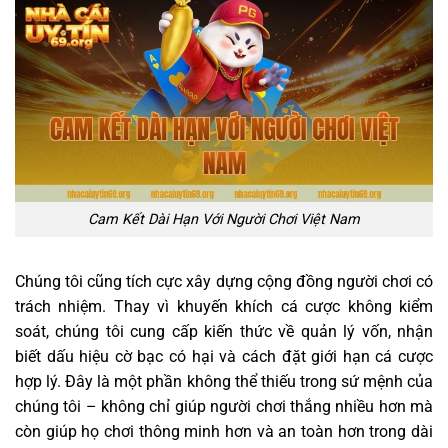
Cam Kết Dài Hạn Với Người Chơi Việt Nam
Chúng tôi cũng tích cực xây dựng cộng đồng người chơi có
trách nhiệm. Thay vì khuyến khích cá cược không kiểm
soát, chúng tôi cung cấp kiến thức về quản lý vốn, nhận
biết dấu hiệu cờ bạc có hại và cách đặt giới hạn cá cược
hợp lý. Đây là một phần không thể thiếu trong sứ mệnh của
chúng tôi – không chỉ giúp người chơi thắng nhiều hơn mà
còn giúp họ chơi thông minh hơn và an toàn hơn trong dài